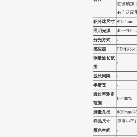
在玻璃加
有广泛应
积分球尺寸
Φ154mm
照明光源
400~70
分光方式
/
感应器
PD阵列探
测量波长范
/
围
波长间隔
/
半带宽
/
透过率测定
0~100%
范围
测量孔径
Φ20mm/
样品尺寸
厚度小于1
颜色空间
/