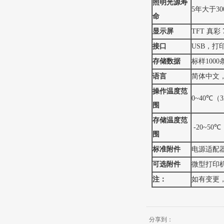
照明光源寿
5年大于3
命
显示屏
TFT 真彩
接口
USB，打
存储数据
标样1000
语言
简体中文，繁
操作温度范
0~40℃（3
围
存储温度范
-20~50℃
围
标准附件
电源适配
可选附件
微型打印
注：
如有变更
分享到：