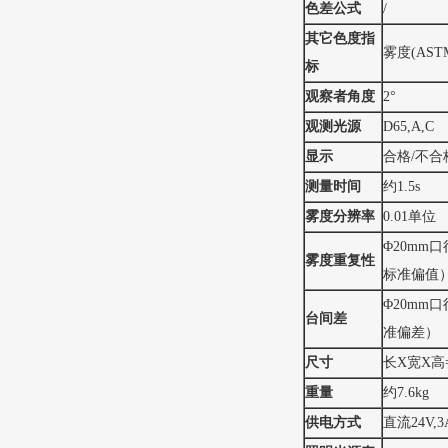
色差公式
/
其它色度指
雾度(ASTM
标
观察者角度
2°
观测光源
D65,A,C
显示
合格/不合
测量时间
约1.5s
雾度分辨率
0.01单位
Φ20mm
雾度重复性
标准偏值
Φ20mm
台间差
准偏差）
尺寸
长X宽X高=2
重量
约7.6kg
供电方式
直流24V